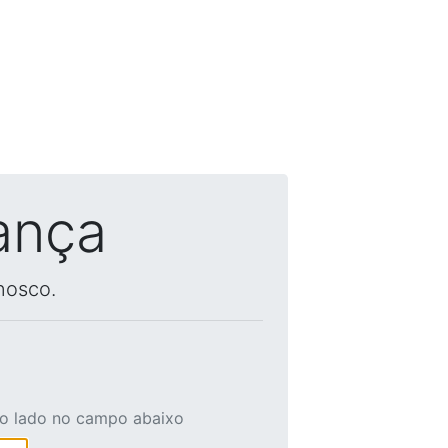
ança
nosco.
ao lado no campo abaixo