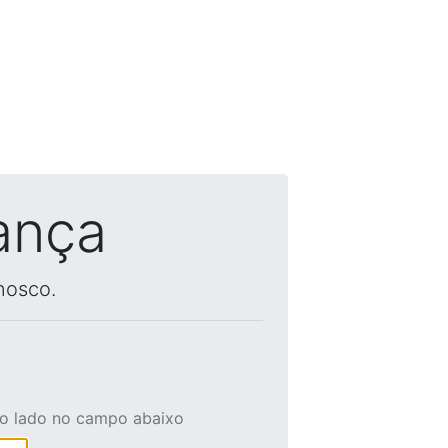
ança
nosco.
ao lado no campo abaixo