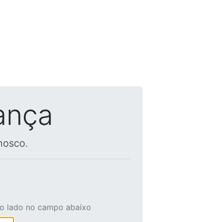
ança
nosco.
ao lado no campo abaixo