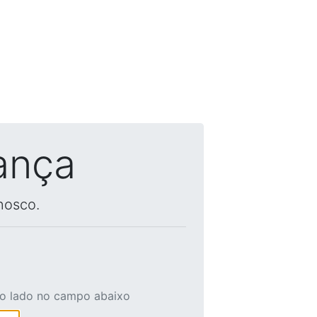
ança
nosco.
ao lado no campo abaixo