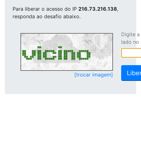
Para liberar o acesso
do IP
216.73.216.138
,
responda ao desafio abaixo.
Digite 
lado no
[trocar imagem]