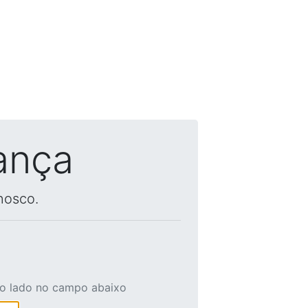
ança
nosco.
ao lado no campo abaixo