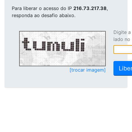
Para liberar o acesso
do IP
216.73.217.38
,
responda ao desafio abaixo.
Digite 
lado no
[trocar imagem]