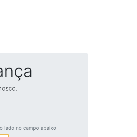
ança
nosco.
ao lado no campo abaixo