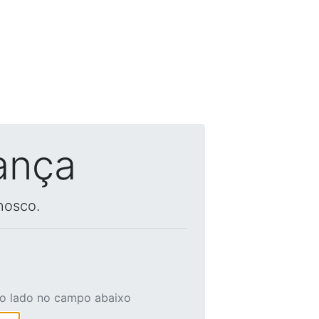
ança
nosco.
ao lado no campo abaixo