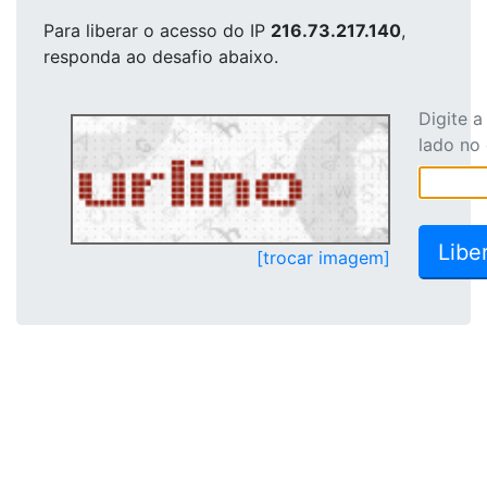
Para liberar o acesso
do IP
216.73.217.140
,
responda ao desafio abaixo.
Digite 
lado no
[trocar imagem]