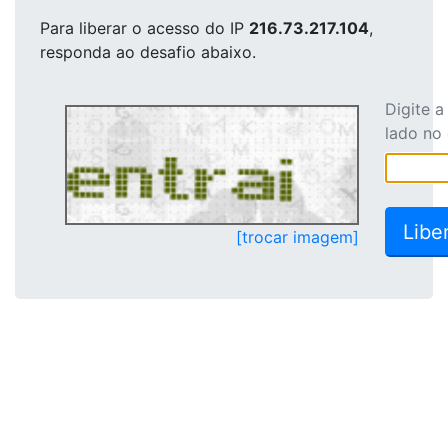
Para liberar o acesso
do IP
216.73.217.104
,
responda ao desafio abaixo.
Digite 
lado no
[trocar imagem]