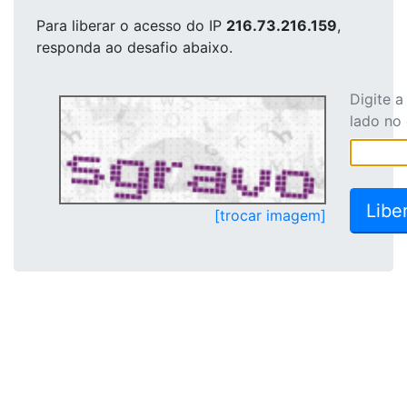
Para liberar o acesso
do IP
216.73.216.159
,
responda ao desafio abaixo.
Digite 
lado no
[trocar imagem]