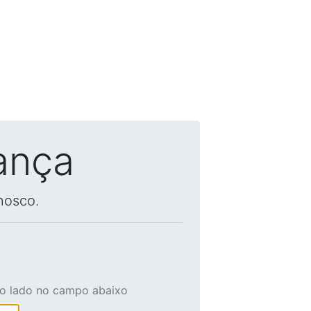
ança
nosco.
ao lado no campo abaixo