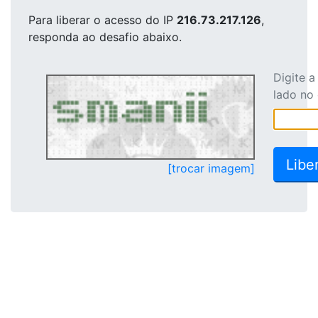
Para liberar o acesso
do IP
216.73.217.126
,
responda ao desafio abaixo.
Digite 
lado no
[trocar imagem]