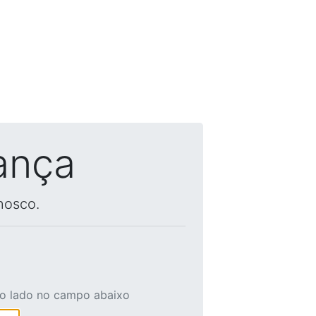
ança
nosco.
ao lado no campo abaixo