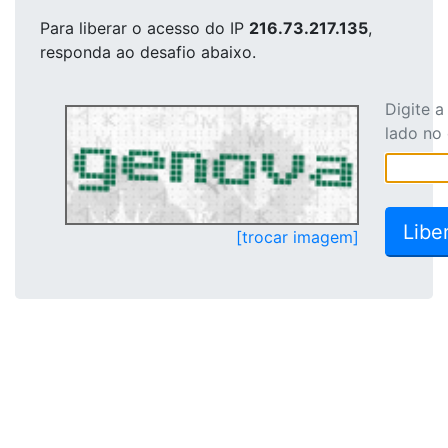
Para liberar o acesso
do IP
216.73.217.135
,
responda ao desafio abaixo.
Digite 
lado no
[trocar imagem]