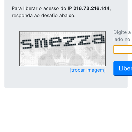
Para liberar o acesso
do IP
216.73.216.144
,
responda ao desafio abaixo.
Digite 
lado no
[trocar imagem]