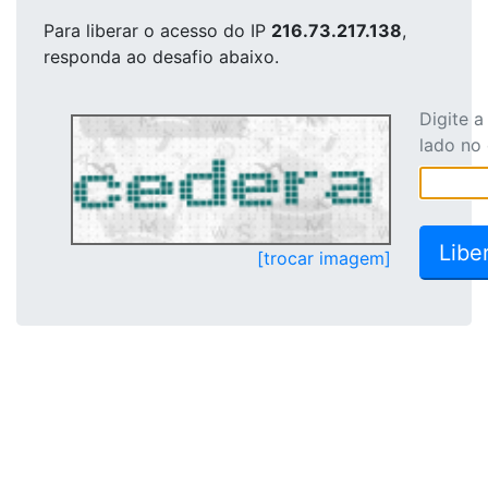
Para liberar o acesso
do IP
216.73.217.138
,
responda ao desafio abaixo.
Digite 
lado no
[trocar imagem]